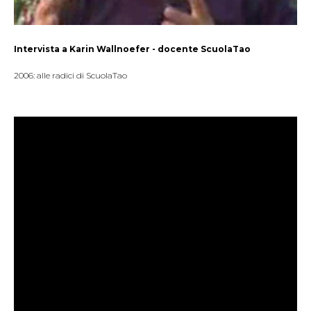
Intervista a Karin Wallnoefer - docente ScuolaTao
2006: alle radici di ScuolaTao