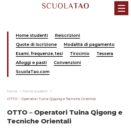
Salta
al
contenuto
Home studenti
Reiscrizioni
Quote di Iscrizione
Modalità di pagamento
Esami, frequenze, tesi
Tirocinio
Tessera
Alloggi e pasti
Convenzioni
ScuolaTao.com
Home
Home studenti
OTTO – Operatori Tuina Qigong e Tecniche Orientali
OTTO – Operatori Tuina Qigong e
Tecniche Orientali