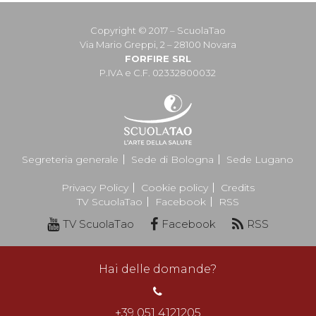
Copyright © 2017 – ScuolaTao
Via Mario Greppi, 2 – 28100 Novara
FORFIRE SRL
P.IVA e C.F. 02332800032
Segreteria generale
Sede di Bologna
Sede Lugano
Privacy Policy
Cookie policy
Credits
TV ScuolaTao
Facebook
RSS
TV ScuolaTao
Facebook
RSS
Hai delle domande?
+39 051 4121205