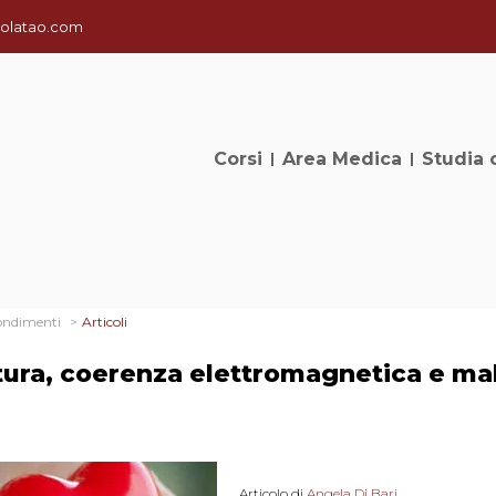
olatao.com
Corsi
Area Medica
Studia 
ondimenti
Articoli
ra, coerenza elettromagnetica e mal
Articolo di
Angela Di Bari