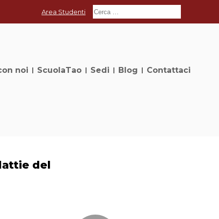
Area Studenti
con noi
ScuolaTao
Sedi
Blog
Contattaci
attie del