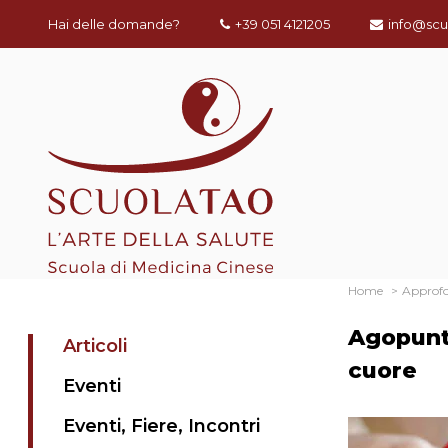
Hai delle domande?
+39 051 4121205
info@scu
Home
Approf
Agopuntu
Articoli
cuore
Eventi
Eventi, Fiere, Incontri