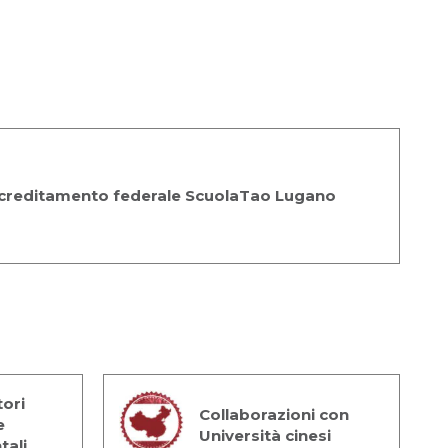
creditamento federale ScuolaTao Lugano
ori
Collaborazioni con
e
Università cinesi
tali