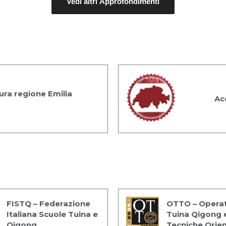
Vedi altri Approfondimenti
ra regione Emilia
Ac
FISTQ – Federazione
OTTO – Operat
Italiana Scuole Tuina e
Tuina Qigong 
Qigong
Tecniche Orien