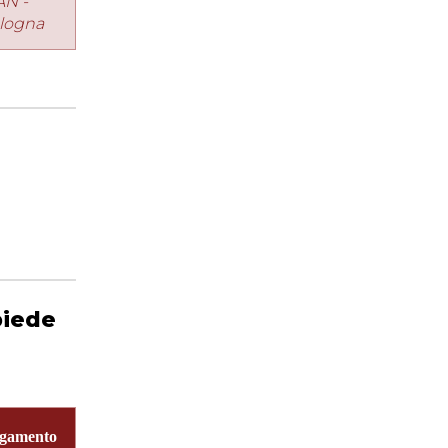
AN -
logna
piede
gamento