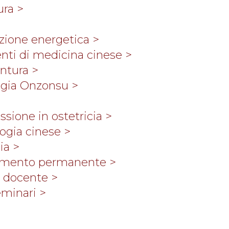
ra >
zione energetica >
ti di medicina cinese >
tura >
ogia Onzonsu >
ssione in ostetricia >
ogia cinese >
ia >
amento permanente >
r docente >
eminari >