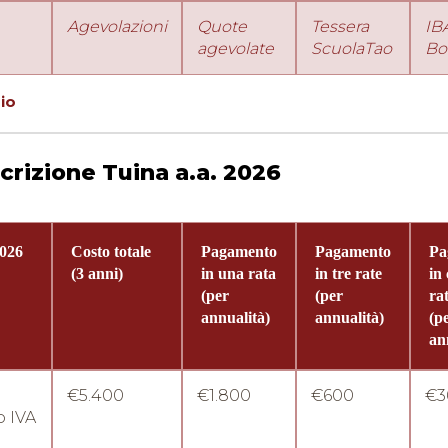
Agevolazioni
Quote
Tessera
IB
agevolate
ScuolaTao
Bo
zio
crizione Tuina a.a. 2026
2026
Costo totale
Pagamento
Pagamento
Pa
(3 anni)
in una rata
in tre rate
in
(per
(per
ra
annualità)
annualità)
(p
an
€5.400
€1.800
€600
€3
 IVA