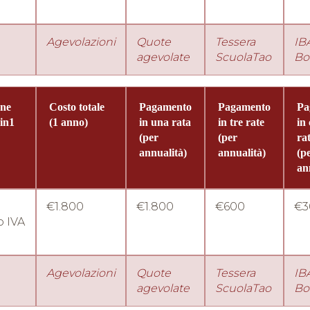
Agevolazioni
Quote
Tessera
IB
agevolate
ScuolaTao
Bo
one
Costo totale
Pagamento
Pagamento
Pa
2in1
(1 anno)
in una rata
in tre rate
in
(per
(per
ra
annualità)
annualità)
(p
an
€1.800
€1.800
€600
€3
 IVA
Agevolazioni
Quote
Tessera
IB
agevolate
ScuolaTao
Bo