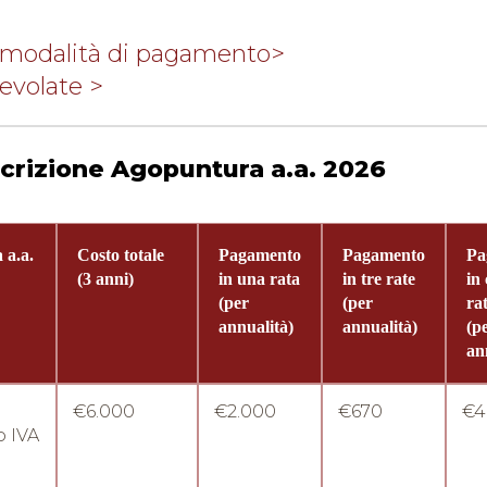
modalità di pagamento
>
evolate >
crizione Agopuntura a.a. 2026
 a.a.
Costo totale
Pagamento
Pagamento
Pa
(3 anni)
in una rata
in tre rate
in
(per
(per
ra
annualità)
annualità)
(p
an
€6.000
€2.000
€670
€4
 IVA