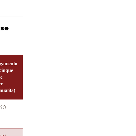
ese
gamento
 cinque
te
er
nualità)
40