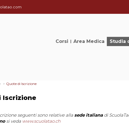
olatao.com
Corsi
Area Medica
Studia 
e
Quote di Iscrizione
 Iscrizione
crizione seguenti sono relative alla
sede italiana
di ScuolaTao
ano
si veda
www.scuolatao.ch