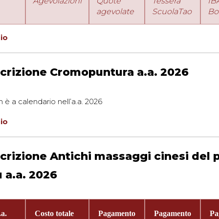
Agevolazioni
Quote
Tessera
IB
agevolate
ScuolaTao
Bo
zio
crizione Cromopuntura a.a. 2026
n è a calendario nell’a.a. 2026
zio
crizione Antichi massaggi cinesi del 
 a.a. 2026
a.
Costo totale
Pagamento
Pagamento
Pa