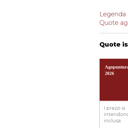
Legenda 
Quote ag
Quote is
Agopuntura
2026
I prezzi si
intendono
inclusa