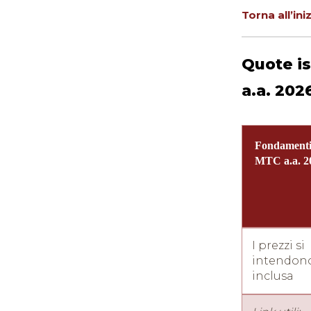
Torna all’ini
Quote is
a.a. 202
Fondamenti
MTC a.a. 2
I prezzi si
intendono
inclusa