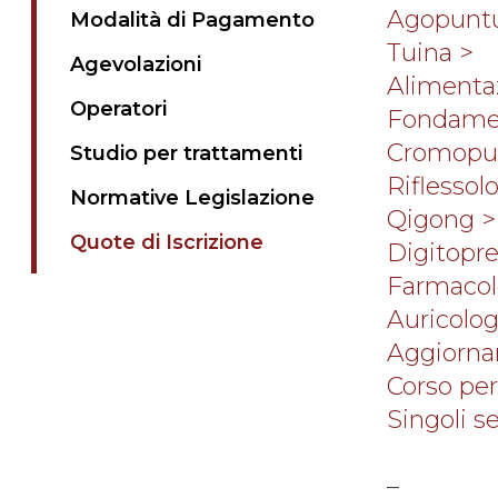
Agopuntu
Modalità di Pagamento
Tuina >
Agevolazioni
Alimenta
Operatori
Fondamen
Cromopun
Studio per trattamenti
Riflessol
Normative Legislazione
Qigong >
Quote di Iscrizione
Digitopre
Farmacol
Auricolog
Aggiorn
Corso pe
Singoli s
–