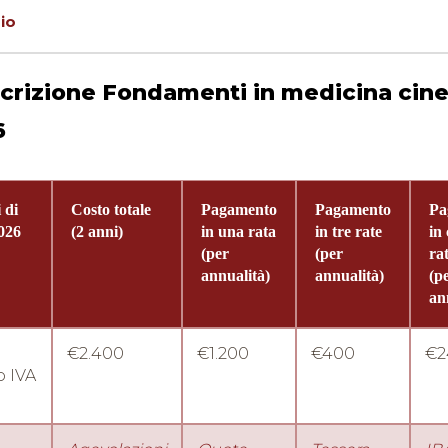
zio
crizione Fondamenti in medicina cin
6
 di
Costo totale
Pagamento
Pagamento
Pa
026
(2 anni)
in una rata
in tre rate
in
(per
(per
ra
annualità)
annualità)
(p
an
€2.400
€1.200
€400
€2
 IVA