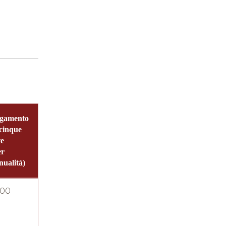
gamento
 cinque
te
er
nualità)
00