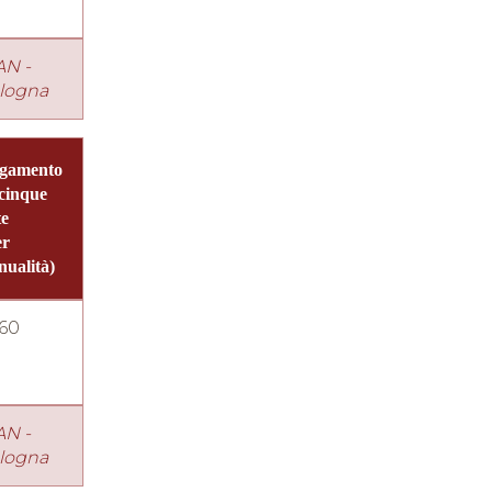
AN -
logna
gamento
 cinque
te
er
nualità)
60
AN -
logna