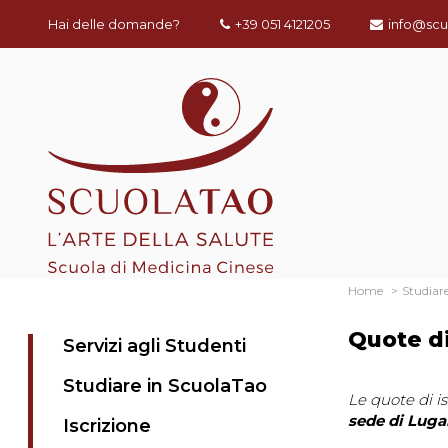
Hai delle domande?
+39 051 4121205
info@scu
Home
Studiar
Quote di
Servizi agli Studenti
Studiare in ScuolaTao
Le quote di is
sede di Lug
Iscrizione