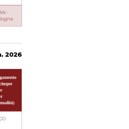
AN -
logna
a. 2026
gamento
 cinque
te
er
nualità)
00