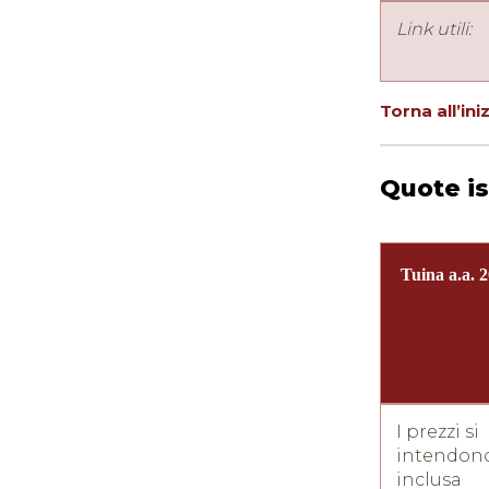
Link utili:
Torna all’ini
Quote is
Tuina a.a. 
I prezzi si
intendono
inclusa