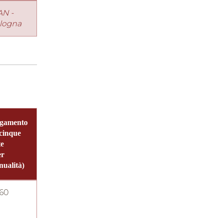
AN -
logna
gamento
 cinque
te
er
nualità)
60