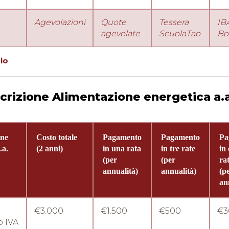
Agevolazioni
Quote
Tessera
IB
agevolate
ScuolaTao
Bo
zio
crizione Alimentazione energetica a.
one
Costo totale
Pagamento
Pagamento
Pa
.a.
(2 anni)
in una rata
in tre rate
in
(per
(per
ra
annualità)
annualità)
(p
an
€3.000
€1.500
€500
€3
 IVA