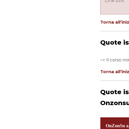
Link utili:
Torna all’ini
Quote is
–> Il corso no
Torna all’ini
Quote is
Onzonsu
OnZonSu a.