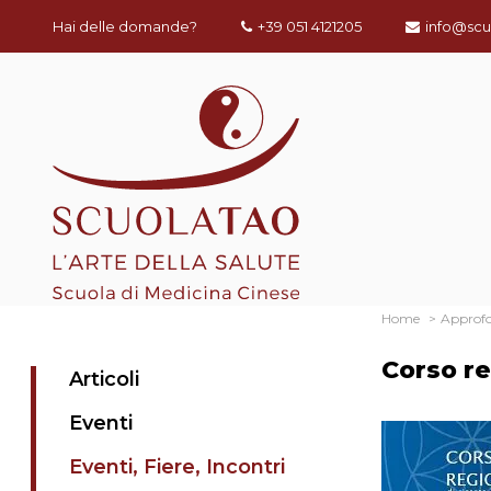
Hai delle domande?
+39 051 4121205
info@scu
Home
Approf
Corso re
Articoli
Eventi
Eventi, Fiere, Incontri