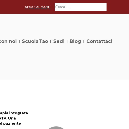
Area Studenti
con noi
ScuolaTao
Sedi
Blog
Contattaci
apia integrata
ATA. Una
el paziente