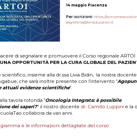
14 maggio Piacenza
Per iscrizioni:
https://ecm.teneducation
segreteria@teneducation.it
iacere di segnalare e promuovere il Corso regionale ARTOI
 UNA OPPORTUNITÀ PER LA CURA GLOBALE DEL PAZIEN
scientifico, insieme alla dr.ssa Livia Bidin, la nostra docent
igabue, che sarà inoltre presente con l’intervento “
Agopunt
 attuali evidenze scientifiche
“.
lla tavola rotonda “
Oncologia Integrata: è possibile
ione dei saperi?
” il nostro docente
dr. Camillo Luppini
e la d
ScuolaTao collabora da vari anni.
rogramma e le informazioni dettagliate del corso