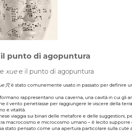
il punto di agopuntura
re
xue
e il punto di agopuntura
ue 穴
è stato comunemente usato in passato per definire u
lo formano rappresentano una caverna, una cavità in cui gli an
 il vento penetrasse per raggiungere le viscere della terr
o e vitalità.
inese viaggia sui binari delle metafore e delle suggestioni, p
 tra macrocosmo e microcosmo umano – è lecito supporre c
a stato pensato come una apertura particolare sulla cute a