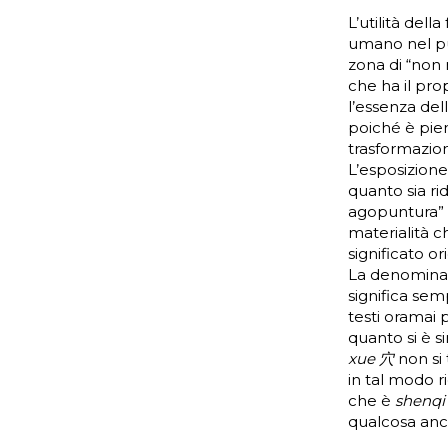
L’utilità del
umano nel 
zona di “non 
che ha il pro
l’essenza del
poiché è pien
trasformazion
L’esposizione 
quanto sia ri
agopuntura” o
materialità c
significato or
La denomina
significa sem
testi oramai 
quanto si è si
xue 穴
non si 
in tal modo r
che è
shenq
qualcosa anco