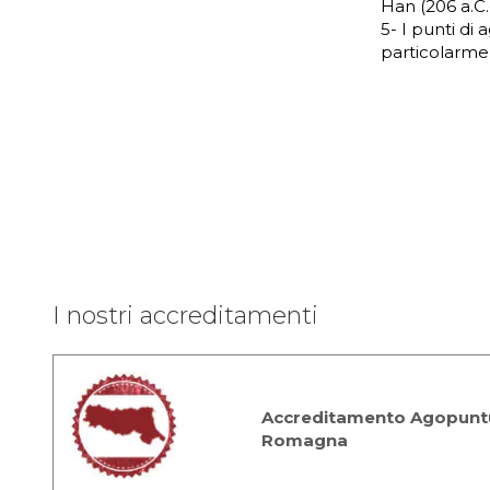
Han (206 a.C.-
5- I punti di
particolarmen
I nostri accreditamenti
Accreditamento Agopuntu
Romagna