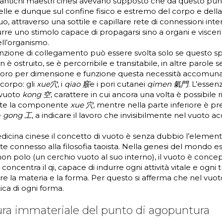
 antichi maestri cinesi avevano supposto che da questo punt
elle e dunque sul confine fisico e estremo del corpo e dell
o, attraverso una sottile e capillare rete di connessioni inte
urre uno stimolo capace di propagarsi sino a organi e visceri 
ll’organismo.
nzione di collegamento può essere svolta solo se questo sp
è ostruito, se è percorribile e transitabile, in altre parole s
a loro per dimensione e funzione questa necessità accomuna
corpo: gli
xue穴
, i
qiao 竅
e i pori cutanei
qimen 氣門
. L’essen
 vuoto
kong 空
, carattere in cui ancora una volta è possibile r
te la componente
xue 穴
, mentre nella parte inferiore è pr
e
gong 工
, a indicare il lavoro che invisibilmente nel vuoto 
edicina cinese il concetto di vuoto è senza dubbio l’elemen
connesso alla filosofia taoista. Nella genesi del mondo esp
on polo (un cerchio vuoto al suo interno), il vuoto è conc
concentra il qi, capace di indurre ogni attività vitale e ogni
re la materia e la forma. Per questo si afferma che nel vuoto
ica di ogni forma.
ura immateriale del punto di agopuntura