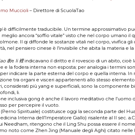
mo Muccioli
– Direttore di ScuolaTao
qi
è difficilmente traducibile. Un termine approssimativo pu
 meglio ancora “soffio vitale” visto che nel corpo umano il qi
olmone. Il qi diffonde le sostanze vitali nel corpo, vivifica gli
vità, nel pensiero cinese è l’invisibile che abita la materia e l
iao 表
e
li 裡
indicavano il diritto e il rovescio di un abito, cioè 
le e la fodera interna non esposta; per analogia i termini son
r indicare la parte esterna del corpo e quella interna. In
zione tra organi e visceri appartenenti allo stesso element
ceri, considerati più yang e superficiali, sono la componente 
fondi, li.
ione inclusiva gong è anche il lavoro meditativo che l’uom
sso per percepire il vuoto.
u (Perno Spirituale) costituisce oggi la seconda parte del Hu
icina Interna dell’Imperatore Giallo) risalente al II sec. a.C
 cui Needham, ritengono che il Ling Shu possa essere il nome
mo noto come Zhen Jing (Manuale degli Aghi) citato nelle b