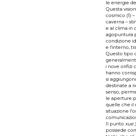
le energie de
Questa vision
cosmico (1) –
caverna – sti
e al clima in
agopuntura po
condizione id
e l’interno, tr
Questo tipo 
generalmente 
i nove orifiz
hanno corris
si aggiungono
destinate a ri
senso, permet
le aperture p
quelle che il 
situazione l’o
comunicazione
Il punto
xue
possiede come