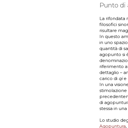
Punto di
La rifondata 
filosofici sin
risultare mag
In questo am
in uno spazio
quantità di s
agopunto si è
denominazion
riferimento al
dettaglio – a
carico di
qi
e 
In una visione
stimolazione
precedentemen
di agopuntura
stessa in una 
Lo studio deg
Agopuntura
,