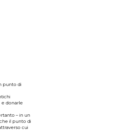
n punto di
tichi
a e donarle
ertanto – in un
he il punto di
ttraverso cui