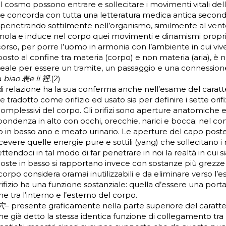
l cosmo possono entrare e sollecitare i movimenti vitali del
e concorda con tutta una letteratura medica antica secondo
 penetrando sottilmente nell’organismo, similmente al vent
mola e induce nel corpo quei movimenti e dinamismi propri 
 corso, per porre l’uomo in armonia con l’ambiente in cui vive
sto al confine tra materia (corpo) e non materia (aria), è n
eale per essere un tramite, un passaggio e una connessione
a
biao 表e li 裡
.(2)
di relazione ha la sua conferma anche nell’esame del carat
tradotto come orifizio ed usato sia per definire i sette orifiz
i complessivi del corpo. Gli orifizi sono aperture anatomiche 
pondenza in alto con occhi, orecchie, narici e bocca; nel 
 in basso ano e meato urinario. Le aperture del capo poste
cevere quelle energie pure e sottili (yang) che sollecitano i n
tendoci in tal modo di far penetrare in noi la realtà in cui 
oste in basso si rapportano invece con sostanze più grezze 
corpo considera oramai inutilizzabili e da eliminare verso l’e
rifizio ha una funzione sostanziale: quella d’essere una porta
 tra l’interno e l’esterno del corpo.
 穴
– presente graficamente nella parte superiore del caratt
 già detto la stessa identica funzione di collegamento tra