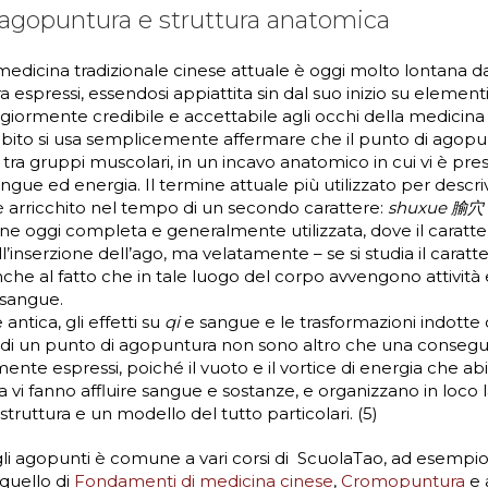
 agopuntura e struttura anatomica
medicina tradizionale cinese attuale è oggi molto lontana da
ora espressi, essendosi appiattita sin dal suo inizio su elemen
giormente credibile e accettabile agli occhi della medicin
bito si usa semplicemente affermare che il punto di agopun
 tra gruppi muscolari, in un incavo anatomico in cui vi è pre
angue ed energia. Il termine attuale più utilizzato per descr
 arricchito nel tempo di un secondo carattere:
shuxue 腧穴
e oggi completa e generalmente utilizzata, dove il caratt
l’inserzione dell’ago, ma velatamente – se si studia il caratt
nche al fatto che in tale luogo del corpo avvengono attivit
sangue.
 antica, gli effetti su
qi
e sangue e le trasformazioni indotte 
 di un punto di agopuntura non sono altro che una consegu
te espressi, poiché il vuoto e il vortice di energia che abi
 vi fanno affluire sangue e sostanze, e organizzano in loco 
struttura e un modello del tutto particolari. (5)
li agopunti è comune a vari corsi di ScuolaTao, ad esempio
 quello di
Fondamenti di medicina cinese
,
Cromopuntura
e a