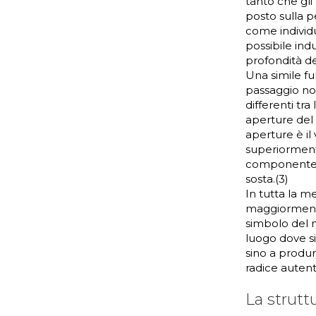
tanto che gli
posto sulla p
come individu
possibile ind
profondità de
Una simile fu
passaggio non 
differenti tr
aperture del 
aperture è il
superiormen
component
sosta.(3)
In tutta la m
maggiormente 
simbolo del n
luogo dove si 
sino a produr
radice autent
La strutt