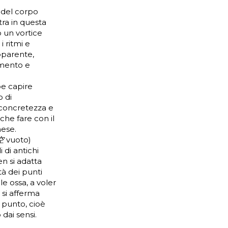
o del corpo
tra in questa
 un vortice
i ritmi e
pparente,
imento e
be capire
o di
 concretezza e
che fare con il
nese.
空
vuoto)
 di antichi
en si adatta
tà dei punti
le ossa, a voler
 si afferma
l punto, cioè
dai sensi.