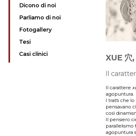
Dicono di noi
Parliamo di noi
Fotogallery
Tesi
Casi clinici
XUE 穴, 
Il caratte
Il carattere
x
agopuntura.
I tratti che 
pensavano che
così dinamism
Il pensiero c
parallelismo
agopuntura si