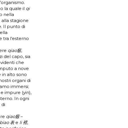
l’organismo.
 la quale il
qi
o nella
alla stagione
. Il punto di
ella
 tra l’esterno
tere
qiao竅
,
i del capo, sia
evidenti che
computo a nove
 in alto sono
ostri organi di
siamo immersi;
e impure (yin),
sterno. In ogni
 di
ere
qiao竅
–
biao 表
e
li 裡
,