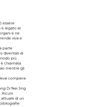
ò essere
 è legato al
 organi e ne
a rende viva e
la parte
o diventati di
 modo più
o è chiamata
biao mentre gli
o deve compiere
ang Di Nei Jing
. Alcuni
 attuale di un
ibliografie