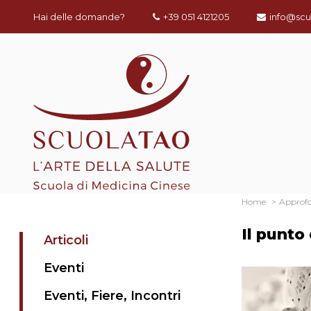
Hai delle domande?
+39 051 4121205
info@scu
Home
Approf
Il punto
Articoli
Eventi
Eventi, Fiere, Incontri