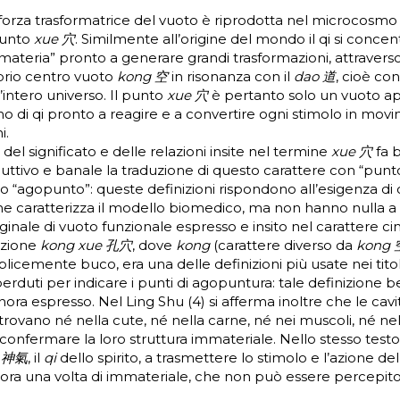
la forza trasformatrice del vuoto è riprodotta nel microcosm
punto
xue 穴
. Similmente all’origine del mondo il qi si concen
materia” pronto a generare grandi trasformazioni, attraverso
prio centro vuoto
kong 空
in risonanza con il
dao 道
, cioè con 
l’intero universo. Il punto
xue 穴
è pertanto solo un vuoto a
o di qi pronto a reagire e a convertire ogni stimolo in mov
i.
del significato e delle relazioni insite nel termine
xue 穴
fa 
duttivo e banale la traduzione di questo carattere con “punt
 “agopunto”: queste definizioni rispondono all’esigenza di
he caratterizza il modello biomedico, ma non hanno nulla a 
iginale di vuoto funzionale espresso e insito nel carattere ci
zione
kong xue 孔穴
, dove
kong
(carattere diverso da
kong 
plicemente buco, era una delle definizioni più usate nei titoli
perduti per indicare i punti di agopuntura: tale definizione b
nora espresso. Nel Ling Shu (4) si afferma inoltre che le cavi
trovano né nella cute, né nella carne, né nei muscoli, né nel
iconfermare la loro struttura immateriale. Nello stesso testo
i 神氣
, il
qi
dello spirito, a trasmettere lo stimolo e l’azione de
ra una volta di immateriale, che non può essere percepito 