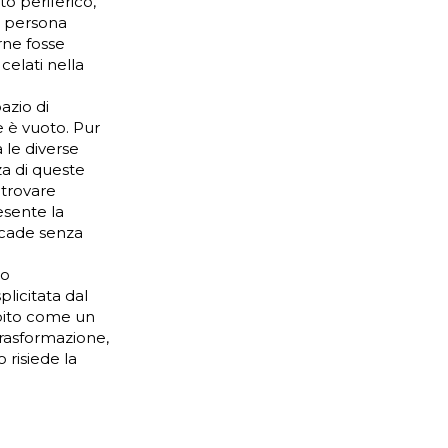
o periferico,
a persona
rne fosse
celati nella
azio di
e è vuoto. Pur
 le diverse
za di queste
itrovare
esente la
accade senza
to
licitata dal
epito come un
 trasformazione,
 risiede la