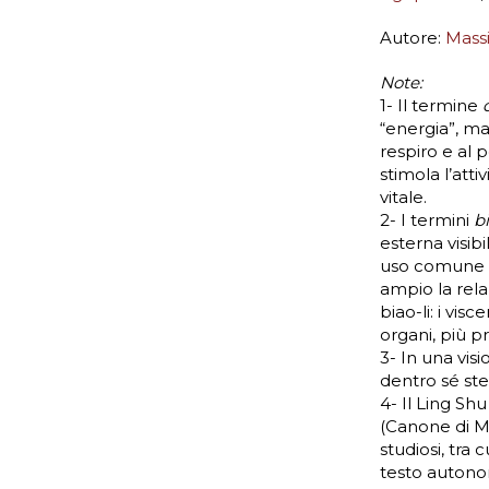
Autore:
Massi
Note:
1- Il termine
“energia”, ma
respiro e al p
stimola l’atti
vitale.
2- I termini
b
esterna visibi
uso comune pe
ampio la rela
biao-li: i vis
organi, più pro
3- In una vis
dentro sé ste
4- Il Ling Sh
(Canone di Med
studiosi, tra
testo autono