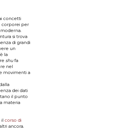
i concetti
ti corporei per
a moderna.
tura si trova
senza di grandi
ivere un
è la
ere
shu
fa
ere nel
à e movimenti a
dalla
enza dei dati
tano il punto
la materia
 il
corso di
ltri ancora.