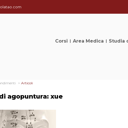
olatao.com
Corsi
Area Medica
Studia 
ondimenti
Articoli
 di agopuntura: xue