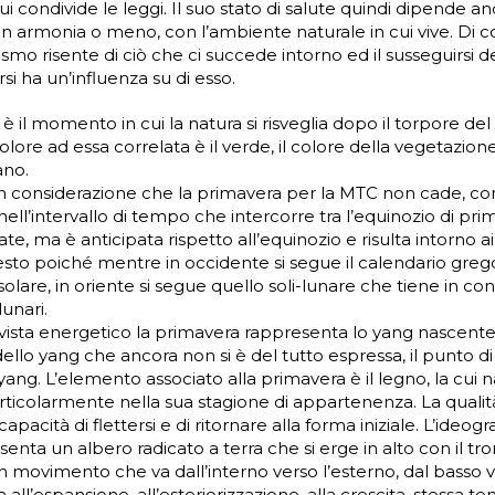
cui condivide le leggi. Il suo stato di salute quindi dipende an
 in armonia o meno, con l’ambiente naturale in cui vive. Di 
smo risente di ciò che ci succede intorno ed il susseguirsi de
arsi ha un’influenza su di esso.
è il momento in cui la natura si risveglia dopo il torpore de
colore ad essa correlata è il verde, il colore della vegetazion
ano.
in considerazione che la primavera per la MTC non cade, 
nell’intervallo di tempo che intercorre tra l’equinozio di prim
tate, ma è anticipata rispetto all’equinozio e risulta intorno ai
sto poiché mentre in occidente si segue il calendario greg
lare, in oriente si segue quello soli-lunare che tiene in co
lunari.
vista energetico la primavera rappresenta lo yang nascente,
dello yang che ancora non si è del tutto espressa, il punto d
 yang. L’elemento associato alla primavera è il legno, la cui n
ticolarmente nella sua stagione di appartenenza. La qualit
la capacità di flettersi e di ritornare alla forma iniziale. L’ide
enta un albero radicato a terra che si erge in alto con il tro
n movimento che va dall’interno verso l’esterno, dal basso ve
all’espansione, all’esteriorizzazione, alla crescita, stessa 