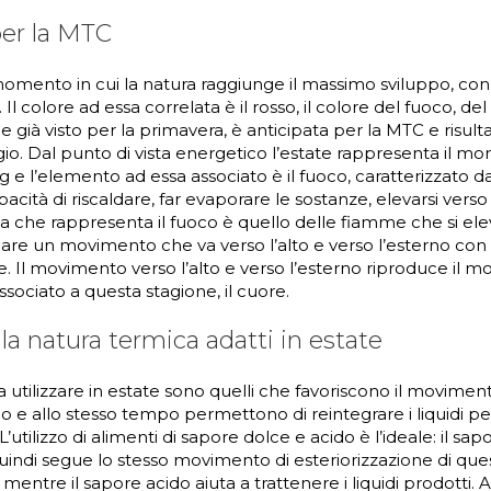
per la MTC
 momento in cui la natura raggiunge il massimo sviluppo, co
ti. Il colore ad essa correlata è il rosso, il colore del fuoco, del
e già visto per la primavera, è anticipata per la MTC e risulta
io. Dal punto di vista energetico l’estate rappresenta il m
e l’elemento ad essa associato è il fuoco, caratterizzato 
capacità di riscaldare, far evaporare le sostanze, elevarsi verso l
che rappresenta il fuoco è quello delle fiamme che si elev
icare un movimento che va verso l’alto e verso l’esterno co
e. Il movimento verso l’alto e verso l’esterno riproduce il 
ssociato a questa stagione, il cuore.
 la natura termica adatti in estate
da utilizzare in estate sono quelli che favoriscono il movimen
no e allo stesso tempo permettono di reintegrare i liquidi per
’utilizzo di alimenti di sapore dolce e acido è l’ideale: il sa
quindi segue lo stesso movimento di esteriorizzazione di que
i, mentre il sapore acido aiuta a trattenere i liquidi prodotti. 