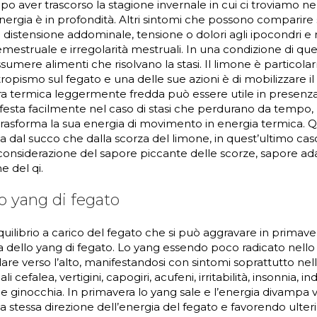
o aver trascorso la stagione invernale in cui ci troviamo n
’energia è in profondità. Altri sintomi che possono comparire
 distensione addominale, tensione o dolori agli ipocondri e
estruale e irregolarità mestruali. In una condizione di que
sumere alimenti che risolvano la stasi. Il limone è particol
ropismo sul fegato e una delle sue azioni è di mobilizzare il q
 termica leggermente fredda può essere utile in presenza d
festa facilmente nel caso di stasi che perdurano da tempo, p
rasforma la sua energia di movimento in energia termica. Q
ia dal succo che dalla scorza del limone, in quest’ultimo cas
onsiderazione del sapore piccante delle scorze, sapore ada
e del qi.
o yang di fegato
uilibrio a carico del fegato che si può aggravare in primavera 
ita dello yang di fegato. Lo yang essendo poco radicato nello
re verso l’alto, manifestandosi con sintomi soprattutto nell
li cefalea, vertigini, capogiri, acufeni, irritabilità, insonnia,
e ginocchia. In primavera lo yang sale e l’energia divampa ve
 stessa direzione dell’energia del fegato e favorendo ulter