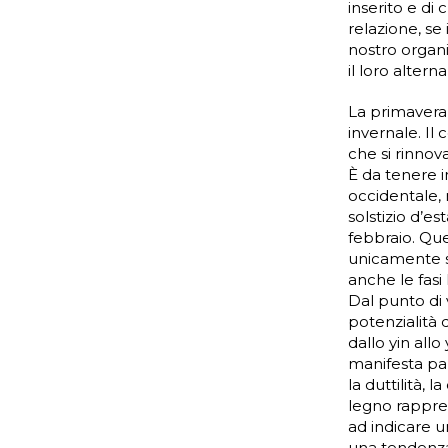
inserito e di 
relazione, se
nostro organi
il loro altern
La primavera 
invernale. Il 
che si rinnov
È da tenere 
occidentale, 
solstizio d’es
febbraio. Que
unicamente so
anche le fasi 
Dal punto di 
potenzialità 
dallo yin allo
manifesta par
la duttilità, 
legno rappres
ad indicare u
una tendenza 