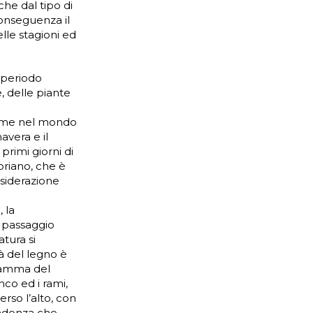
che dal tipo di
conseguenza il
lle stagioni ed
l periodo
e, delle piante
come nel mondo
avera e il
 primi giorni di
oriano, che è
nsiderazione
 la
i passaggio
atura si
à del legno è
ogramma del
nco ed i rami,
rso l’alto, con
tendenza che