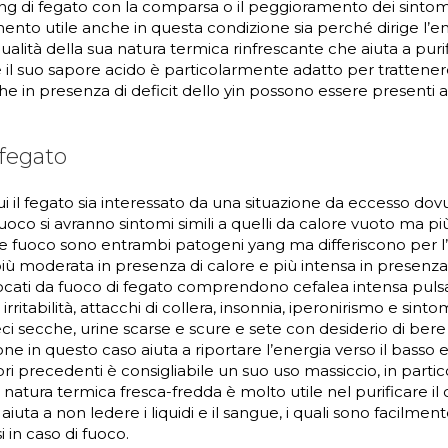
ng di fegato con la comparsa o il peggioramento dei sintomi
imento utile anche in questa condizione sia perché dirige l’en
qualità della sua natura termica rinfrescante che aiuta a purif
e il suo sapore acido è particolarmente adatto per trattenere
 che in presenza di deficit dello yin possono essere presenti 
fegato
ui il fegato sia interessato da una situazione da eccesso dovu
uoco si avranno sintomi simili a quelli da calore vuoto ma più
 e fuoco sono entrambi patogeni yang ma differiscono per l’i
più moderata in presenza di calore e più intensa in presenza 
cati da fuoco di fegato comprendono cefalea intensa pulsan
 irritabilità, attacchi di collera, insonnia, iperonirismo e sintom
ci secche, urine scarse e scure e sete con desiderio di be
one in questo caso aiuta a riportare l’energia verso il basso e
bri precedenti è consigliabile un suo uso massiccio, in partico
natura termica fresca-fredda è molto utile nel purificare il c
iuta a non ledere i liquidi e il sangue, i quali sono facilmen
in caso di fuoco.