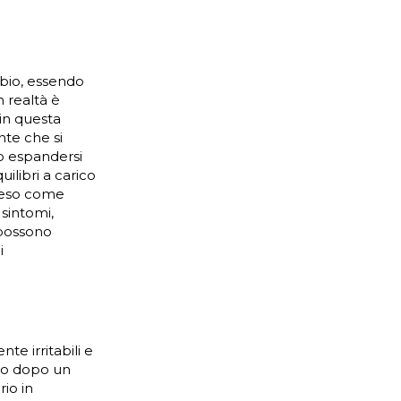
bio, essendo
 realtà è
 in questa
nte che si
 o espandersi
ilibri a carico
nteso come
sintomi,
 possono
i
te irritabili e
cono dopo un
io in