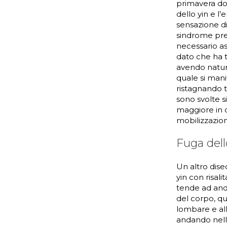
primavera dop
dello yin e l
sensazione di
sindrome prem
necessario as
dato che ha t
avendo natura
quale si mani
ristagnando t
sono svolte s
maggiore in c
mobilizzazion
Fuga dell
Un altro diseq
yin con risal
tende ad anda
del corpo, qua
lombare e all
andando nella