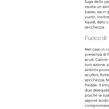
fuga dello ya
risulta un al
basso, sia in 
vuoto. Inoltr
liquidi, dato
secchezza.
Fuoco di 
Nel caso in c
presenza di f
acuti. Calore
loro azione, 
sintomi provo
acufeni, forte
secchezza, fe
fredde. Il lim
due disequili
poiché la sua 
sapore acido a
compromessi 