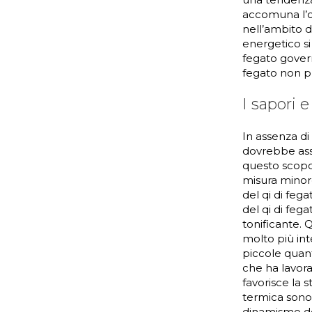
accomuna l’or
nell’ambito de
energetico si
fegato govern
fegato non pu
I sapori 
In assenza di
dovrebbe asse
questo scopo s
misura minore.
del qi di feg
del qi di feg
tonificante.
molto più int
piccole quant
che ha lavora
favorisce la 
termica sono 
dinamismo del