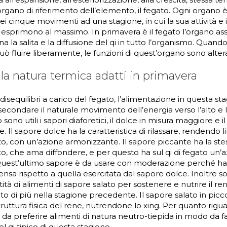
gano di riferimento dell’elemento, il fegato. Ogni organo è
i cinque movimenti ad una stagione, in cui la sua attività e i
 esprimono al massimo. In primavera è il fegato l’organo asso
a la salita e la diffusione del qi in tutto l’organismo. Quando
ò fluire liberamente, le funzioni di quest’organo sono alter
e la natura termica adatti in primavera
 disequilibri a carico del fegato, l’alimentazione in questa st
condare il naturale movimento dell’energia verso l’alto e l
ono utili i sapori diaforetici, il dolce in misura maggiore e i
 Il sapore dolce ha la caratteristica di rilassare, rendendo lib
ato, con un’azione armonizzante. Il sapore piccante ha la ste
ato, che ama diffondere, e per questo ha sul qi di fegato un’
 Quest’ultimo sapore è da usare con moderazione perché ha
ensa rispetto a quella esercitata dal sapore dolce. Inoltre s
ità di alimenti di sapore salato per sostenere e nutrire il re
to di più nella stagione precedente. Il sapore salato in picc
struttura fisica del rene, nutrendone lo xing. Per quanto rigu
da preferire alimenti di natura neutro-tiepida in modo da fav
 qi tipico di questa stagione.