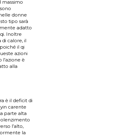
el massimo
 sono
 nelle donne
sto tipo sarà
armente adatto
i. Inoltre
i calore, il
oiché il qi
ueste azioni
o l’azione è
tto alla
è il deficit di
 yin carente
a parte alta
 indolenzimento
rso l’alto,
iormente la