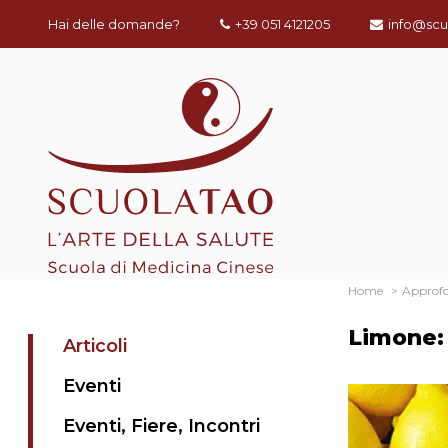
Hai delle domande?
+39 051 4121205
info@scu
Home
Approf
Limone: 
Articoli
Eventi
Eventi, Fiere, Incontri