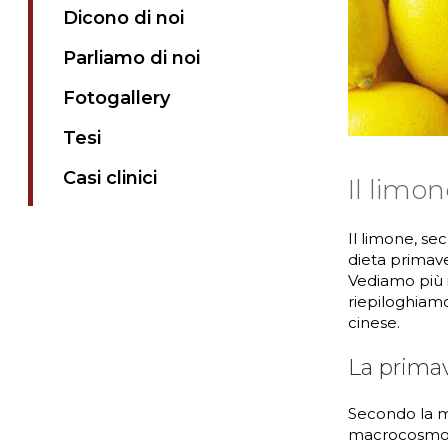
Dicono di noi
Parliamo di noi
Fotogallery
Tesi
Casi clinici
Il limon
Il limone, se
dieta primaver
Vediamo più i
riepiloghiamo
cinese.
La primav
Secondo la m
macrocosmo”, 