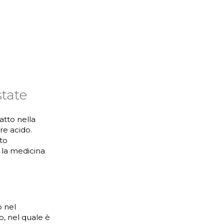
state
atto nella
ore acido.
to
 la medicina
 nel
, nel quale è