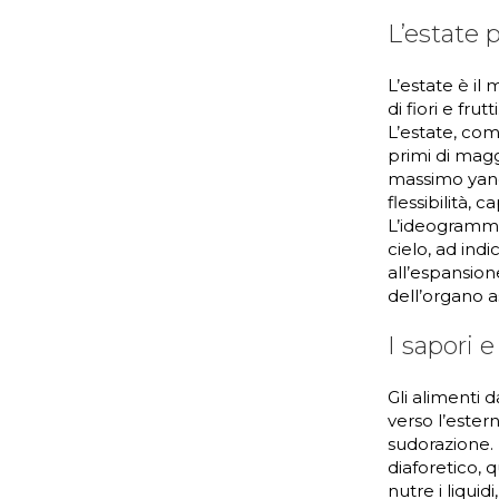
L’estate 
L’estate è il
di fiori e frut
L’estate, com
primi di magg
massimo yang 
flessibilità, 
L’ideogramma 
cielo, ad ind
all’espansion
dell’organo a
I sapori e
Gli alimenti 
verso l’ester
sudorazione. L
diaforetico, 
nutre i liquid