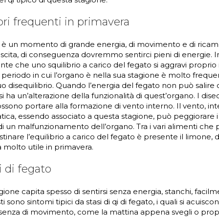
bri frequenti in primavera
 è un momento di grande energia, di movimento e di ricam
escita, di conseguenza dovremmo sentirci pieni di energie. In
te che uno squilibrio a carico del fegato si aggravi proprio
 periodo in cui l’organo è nella sua stagione è molto freque
suo disequilibrio. Quando l’energia del fegato non può salire
 ha un’alterazione della funzionalità di quest’organo. I disequ
ssono portare alla formazione di vento interno. Il vento, i
tica, essendo associato a questa stagione, può peggiorare i 
i un malfunzionamento dell’organo. Tra i vari alimenti che
istinare l’equilibrio a carico del fegato è presente il limone, d
molto utile in primavera.
i di fegato
ione capita spesso di sentirsi senza energia, stanchi, facilmen
i sono sintomi tipici da stasi di qi di fegato, i quali si acuis
ssenza di movimento, come la mattina appena svegli o propr