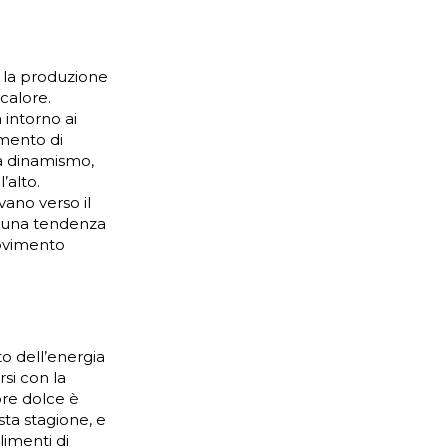
n la produzione
 calore.
 intorno ai
omento di
da dinamismo,
’alto.
ano verso il
n una tendenza
movimento
to dell’energia
si con la
pore dolce è
sta stagione, e
Alimenti di