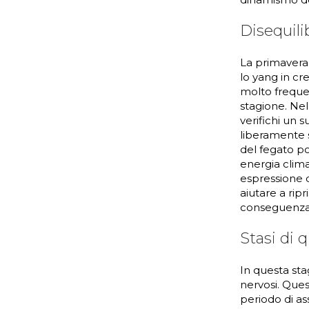
Disequili
La primavera
lo yang in cr
molto frequen
stagione. Nel
verifichi un 
liberamente si
del fegato po
energia clima
espressione d
aiutare a ripr
conseguenza 
Stasi di q
In questa stag
nervosi. Quest
periodo di a