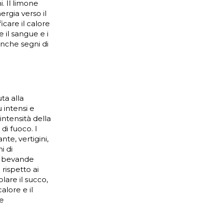
. Il limone
ergia verso il
icare il calore
 il sangue e i
anche segni di
ta alla
 intensi e
ntensità della
di fuoco. I
te, vertigini,
i di
re bevande
 rispetto ai
lare il succo,
alore e il
te