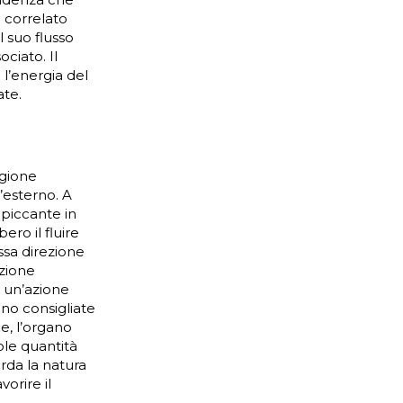
 correlato
l suo flusso
ciato. Il
 l’energia del
ate.
agione
’esterno. A
l piccante in
ero il fluire
ssa direzione
azione
 un’azione
ono consigliate
ne, l’organo
ole quantità
arda la natura
orire il