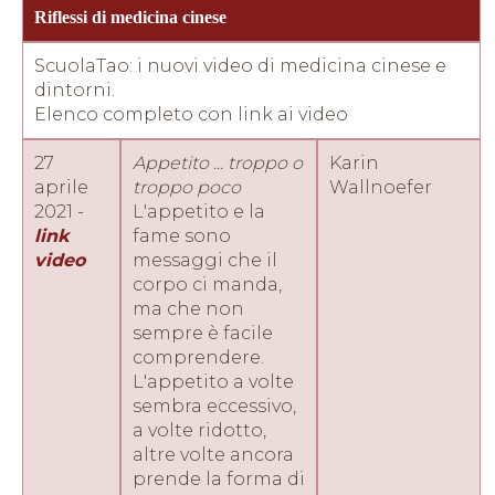
Riflessi di medicina cinese
ScuolaTao: i nuovi video di medicina cinese e
dintorni.
Elenco completo con link ai video
27
Appetito ... troppo o
Karin
aprile
troppo poco
Wallnoefer
2021 -
L'appetito e la
link
fame sono
video
messaggi che il
corpo ci manda,
ma che non
sempre è facile
comprendere.
L'appetito a volte
sembra eccessivo,
a volte ridotto,
altre volte ancora
prende la forma di