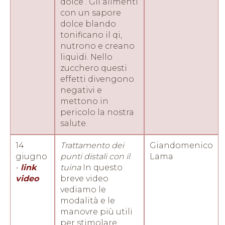
dolce . Gli alimenti
con un sapore
dolce blando
tonificano il qi,
nutrono e creano
liquidi. Nello
zucchero questi
effetti divengono
negativi e
mettono in
pericolo la nostra
salute.
14
Trattamento dei
Giandomenico
giugno
punti distali con il
Lama
-
link
tuina
In questo
video
breve video
vediamo le
modalità e le
manovre più utili
per stimolare