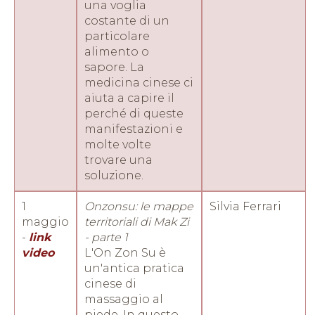
una voglia
costante di un
particolare
alimento o
sapore. La
medicina cinese ci
aiuta a capire il
perché di queste
manifestazioni e
molte volte
trovare una
soluzione.
1
Onzonsu: le mappe
Silvia Ferrari
maggio
territoriali di Mak Zi
-
link
- parte 1
video
L'On Zon Su è
un'antica pratica
cinese di
massaggio al
piede. In questo