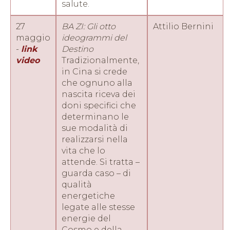
salute.
27
BA ZI: Gli otto
Attilio Bernini
maggio
ideogrammi del
-
link
Destino
video
Tradizionalmente,
in Cina si crede
che ognuno alla
nascita riceva dei
doni specifici che
determinano le
sue modalità di
realizzarsi nella
vita che lo
attende. Si tratta –
guarda caso – di
qualità
energetiche
legate alle stesse
energie del
Cosmo e della