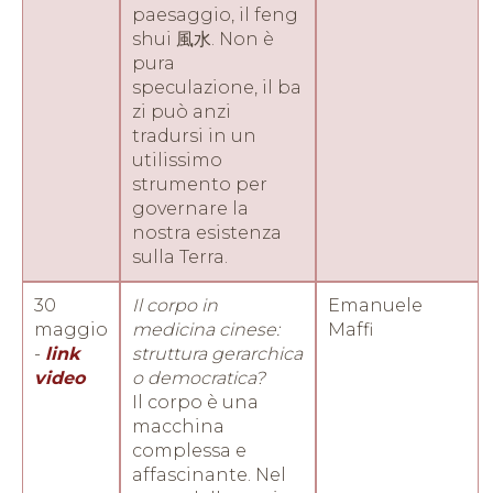
paesaggio, il feng
shui 風水. Non è
pura
speculazione, il ba
zi può anzi
tradursi in un
utilissimo
strumento per
governare la
nostra esistenza
sulla Terra.
30
Il corpo in
Emanuele
maggio
medicina cinese:
Maffi
-
link
struttura gerarchica
video
o democratica?
Il corpo è una
macchina
complessa e
affascinante. Nel