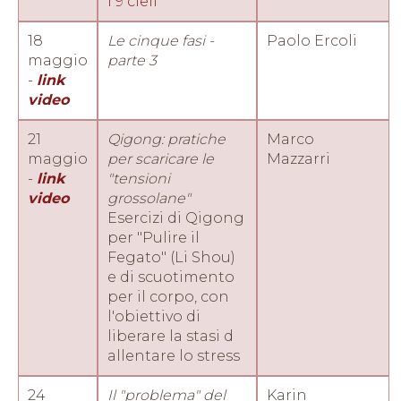
i 9 cieli
18
Le cinque fasi -
Paolo Ercoli
maggio
parte 3
-
link
video
21
Qigong: pratiche
Marco
maggio
per scaricare le
Mazzarri
-
link
"tensioni
video
grossolane"
Esercizi di Qigong
per "Pulire il
Fegato" (Li Shou)
e di scuotimento
per il corpo, con
l'obiettivo di
liberare la stasi d
allentare lo stress
24
Il "problema" del
Karin