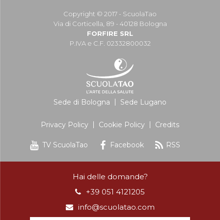
Copyright © 2017 - ScuolaTao
Via di Corticella, 89 - 40128 Bologna
FORFIRE SRL
P.IVA e C.F. 02332800032
Sede di Bologna
Sede Lugano
Privacy Policy
Cookie Policy
Credits
TV ScuolaTao
Facebook
RSS
Hai delle domande?
+39 051 4121205
info@scuolatao.com