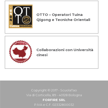
OTTO – Operatori Tuina
Qigong e Tecniche Orientali
Collaborazioni con Università
cinesi
Copyright © 2017 - ScuolaTao
Via di Corticella, 89 - 40128 Bologna
FORFIRE SRL
P.IVA e C.F. 02332800032