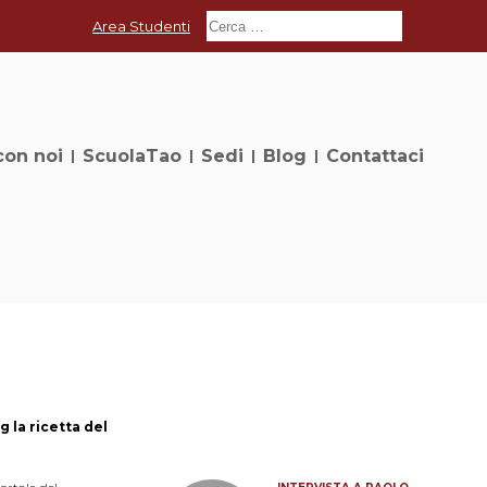
Area Studenti
con noi
ScuolaTao
Sedi
Blog
Contattaci
 la ricetta del