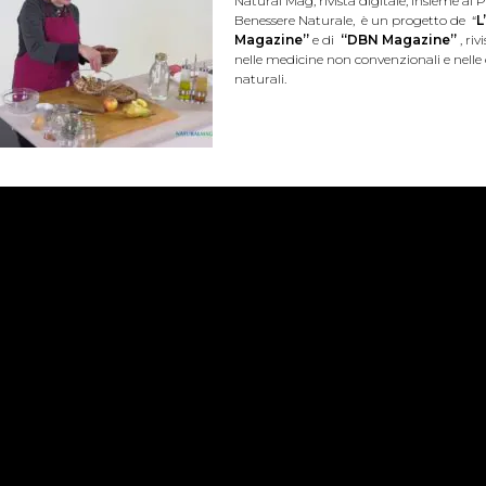
Natural Mag, rivista digitale, insieme al P
Benessere Naturale, è un progetto de “
L
Magazine”
e di
“DBN Magazine”
, riv
nelle medicine non convenzionali e nelle 
naturali.