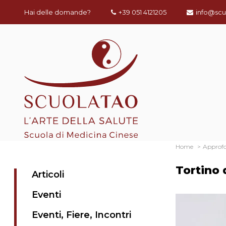
Hai delle domande?
+39 051 4121205
info@scu
Home
Approf
Tortino 
Articoli
Eventi
Eventi, Fiere, Incontri