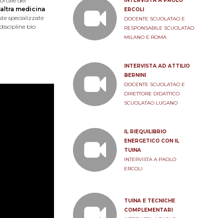
ortale del
INTERVISTA A PAOLO
’altra medicina
ERCOLI
iste specializzate
DOCENTE SCUOLATAO E
discipline bio
RESPONSABILE SCUOLATAO
MILANO E ROMA
INTERVISTA AD ATTILIO
BERNINI
DOCENTE SCUOLATAO E
DIRETTORE DIDATTICO
SCUOLATAO LUGANO
IL RIEQUILIBRIO
ENERGETICO CON IL
TUINA
INTERVISTA A PAOLO
ERCOLI
TUINA E TECNICHE
COMPLEMENTARI