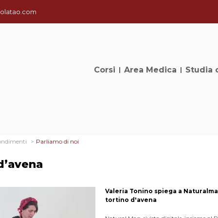
olatao.com
Corsi
Area Medica
Studia 
ondimenti
Parliamo di noi
d’avena
Valeria Tonino spiega a Naturalmag
tortino d'avena