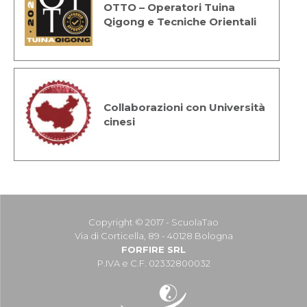
OTTO – Operatori Tuina
Qigong e Tecniche Orientali
Collaborazioni con Università
cinesi
Copyright © 2017 - ScuolaTao
Via di Corticella, 89 - 40128 Bologna
FORFIRE SRL
P.IVA e C.F. 02332800032