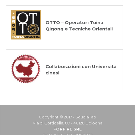
OTTO – Operatori Tuina
Qigong e Tecniche Orientali
Collaborazioni con Università
cinesi
Copyright © 2017 - ScuolaTao
Via di Corticella, 89 - 40128 Bologna
FORFIRE SRL
P.IVA e C.F. 02332800032