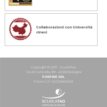
Collaborazioni con Università
cinesi
Copyright © 2017 - ScuolaTao
Via di Corticella, 89 - 40128 Bologna
FORFIRE SRL
P.IVA e C.F. 02332800032