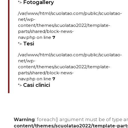
Fotogallery
">
/var/www/html/scuolatao.com/public/scuolatao-
net/wp-
content/themes/scuolatao2022/template-
parts/shared/block-news-
nav.php on line
7
Tesi
">
/var/www/html/scuolatao.com/public/scuolatao-
net/wp-
content/themes/scuolatao2022/template-
parts/shared/block-news-
nav.php on line
7
Casi clinici
">
Warning
: foreach() argument must be of type ar
content/themes/scuolatao2022/template-part