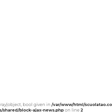
ray|object, bool given in
/var/www/html/scuolatao.co
s/shared/block-ajax-news.php
on line
2