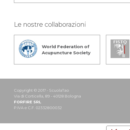
Le nostre collaborazioni
World Federation of
Acupuncture Society
Copyright © 2017 - ScuolaTao
Via di Corticella, 89 - 40128 Bologna
FORFIRE SRL
P.IVA e C.F. 02332800032