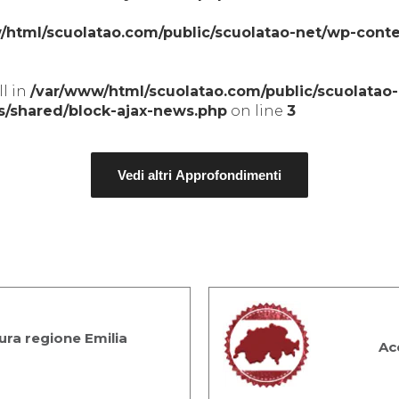
/html/scuolatao.com/public/scuolatao-net/wp-cont
ll in
/var/www/html/scuolatao.com/public/scuolatao
s/shared/block-ajax-news.php
on line
3
Vedi altri Approfondimenti
ra regione Emilia
Ac