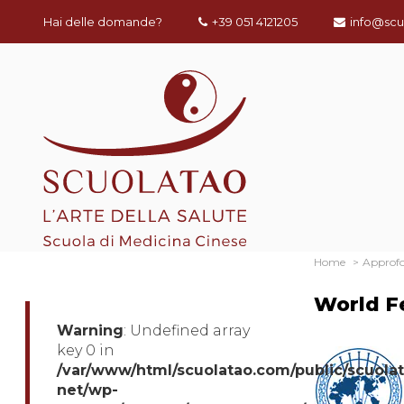
Hai delle domande?
+39 051 4121205
info@scu
Home
Approf
World F
Warning
: Undefined array
key 0 in
/var/www/html/scuolatao.com/public/scuola
net/wp-