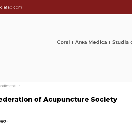
olatao.com
Corsi
Area Medica
Studia 
ondimenti
ederation of Acupuncture Society
tao-