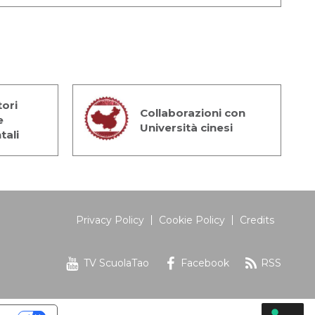
ori
Collaborazioni con
e
Università cinesi
tali
Privacy Policy
Cookie Policy
Credits
TV ScuolaTao
Facebook
RSS