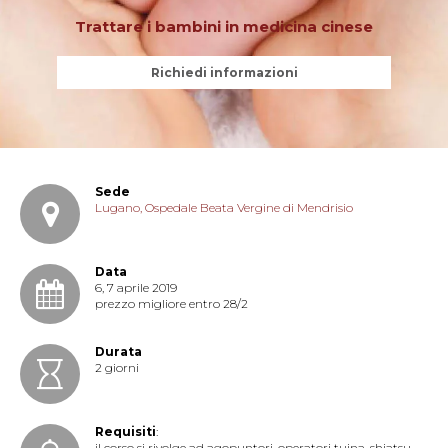
Trattare i bambini in medicina cinese
Richiedi informazioni
Sede
Lugano, Ospedale Beata Vergine di Mendrisio
Data
6, 7 aprile 2019
prezzo migliore entro 28/2
Durata
2 giorni
Requisiti
:
il corso si rivolge ad agopuntori, operatori tuina-shiatsu