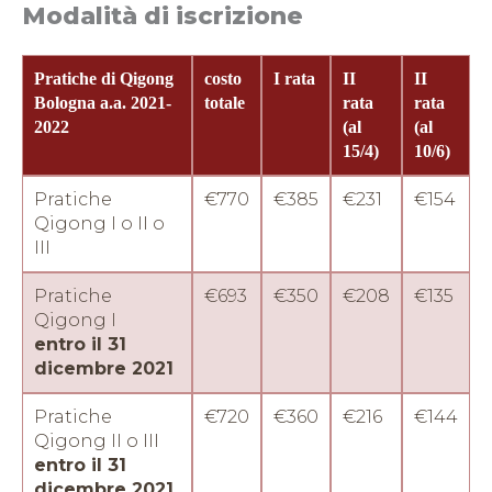
Modalità di iscrizione
Pratiche di Qigong
costo
I rata
II
II
Bologna a.a. 2021-
totale
rata
rata
2022
(al
(al
15/4)
10/6)
Pratiche
€770
€385
€231
€154
Qigong I o II o
III
Pratiche
€693
€350
€208
€135
Qigong I
entro il 31
dicembre 2021
Pratiche
€720
€360
€216
€144
Qigong II o III
entro il 31
Qi Gong 1 e 2
dicembre 2021