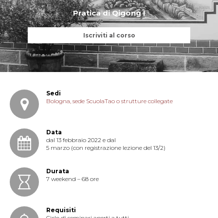
Pratica di Qigong I
Iscriviti al corso
Sedi
Bologna, sede ScuolaTao o strutture collegate
Data
dal 13 febbraio 2022 e dal
5 marzo (con registrazione lezione del 13/2)
Durata
7 weekend – 68 ore
Requisiti
Ciclo di seminari aperti a tutti