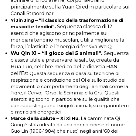
aprirsi e di circolare nel corpo, lavorano
principalmente sulla Yuan Qi ed in particolare sui
Canali Straordinari.
Yi Jin Jing – “il classico della trasformazione di
muscoli e tendini”.
Sequenza classica di 12
esercizi che agiscono principalmente sui
meridiani tendino muscolari, utili a migliorare la
forza, l’elasticità e l’energia difensiva WeiQi.
Wu Qin Xi – “Il gioco dei 5 animali”.
Sequenza
classica utile a preservare la salute, creata da
Hua Tuo, celebre medico della dinastia HAN
dell’Est.
Questa sequenza si basa su tecniche di
respirazione e conduzione del Qi e sullo studio dei
movimenti o comportamenti degli animali come la
Tigre, il Cervo, l’Orso, la Scimmia e la Gru. Questi
esercizi agiscono in particolare sulle qualità che
contraddistinguono i singoli animali, su organi interni
e meridiani energetici.
Marce della salute – Xi Xi Hu.
La camminata Qi
Gong è stata ideata da una donna cinese di nome
Guo Lin (1906-1984) che riuscì negli anni ’60 del