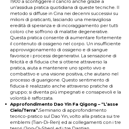
1900 a sconfiggere il cancro anche grazie a
un’assidua pratica quotidiana di queste tecniche. Il
metodo si diffuse in Cina nei decenni successivi su
milioni di praticanti, lasciando una meravigliosa
eredità di speranza e di incoraggiamento per tutti
coloro che soffrono di malattie degenerative.
Questa pratica consente di aumentare fortemente
il contenuto di ossigeno nel corpo. Un insufficiente
approvvigionamento di ossigeno e di sangue
favorisce i processi degenerativi. La sensazione di
felicità e di fiducia che si ottiene attraverso la
pratica, aiuta a mantenere uno spirito vivo e
combattivo e una visione positiva, che aiutano nel
processo di guarigione. Questo sentimento di
fiducia è realizzato anche attraverso pratiche di
gruppo; si diventa più impegnati e consapevoli e la
volontà è rafforzata.
Approfondimento Dao Yin Fa Qigong – “L’asse
Cielo/Terra”.
Seminario di approfondimento
teorico-pratico sul Dao Yin, volto alla pratica sui tre
emblemi (Tian-Di-Ren) ed ai collegamenti con i tre
tesori (Jing-Qi-Shen) ed i tre Dantian.