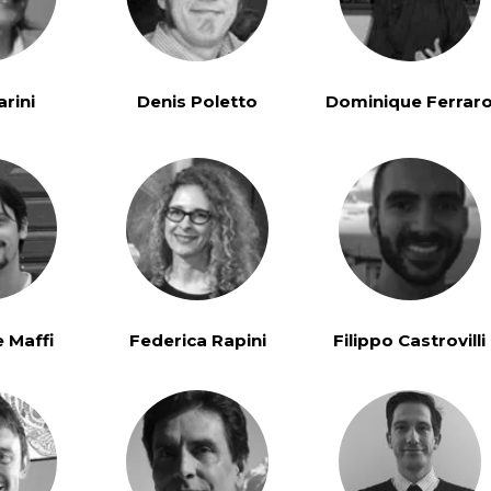
arini
Denis Poletto
Dominique Ferrar
Yuan Clinic and College
John Tindal
 Maffi
Federica Rapini
Filippo Castrovilli
Five Element