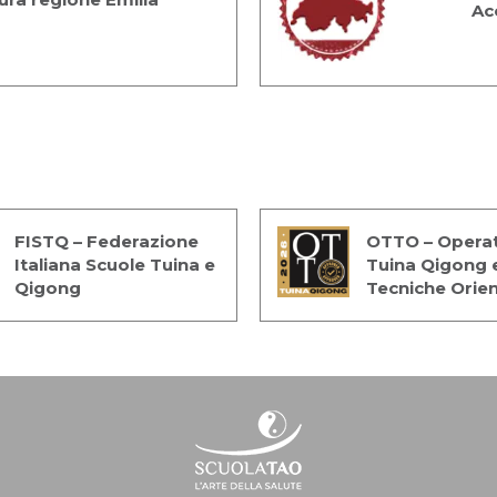
Ac
:
info@sabrinagiacomoni.com
:
kaketto@gmail.com
mbodiment
:
silviaf75@me.com
:
vale.mancini@yahoo.it
FISTQ – Federazione
OTTO – Operat
:
tonino@scuolatao.com
Italiana Scuole Tuina e
Tuina Qigong 
Qigong
Tecniche Orien
Jeffrey Yuen
:
third73@hotmail.it