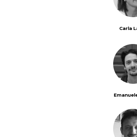
Carla L
Emanuele
Cinese