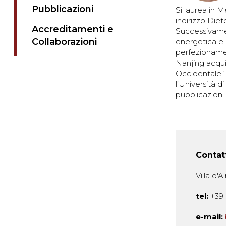
Pubblicazioni
Si laurea in M
indirizzo Die
Accreditamenti e
Successivamen
Collaborazioni
energetica e i
perfezionament
Nanjing acquis
Occidentale”.
l’Università d
pubblicazioni
Contat
Villa d'
tel:
+39 
e-mail: