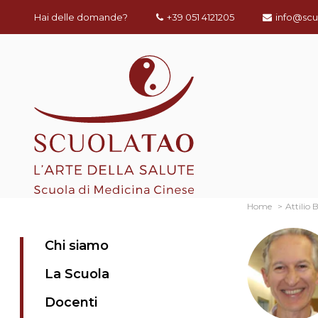
Hai delle domande?
+39 051 4121205
info@scu
Home
Attilio 
Chi siamo
La Scuola
Docenti