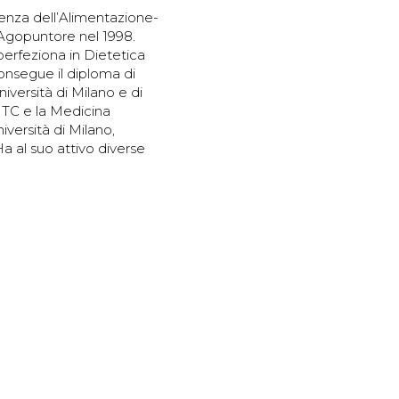
cienza dell’Alimentazione-
 Agopuntore nel 1998.
erfeziona in Dietetica
consegue il diploma di
iversità di Milano e di
 MTC e la Medicina
versità di Milano,
Ha al suo attivo diverse