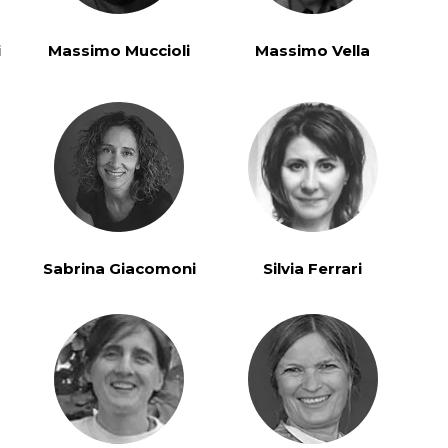
uida di John Tindall) ed il
Taiji
. Ha collaborato con la
grare la visione della MTC
i
Massimo Muccioli
Massimo Vella
ca in Italia e all’estero.
in italiano)
nese
Sabrina Giacomoni
Silvia Ferrari