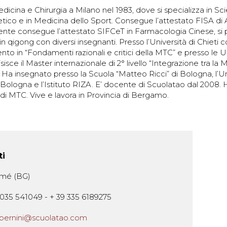
edicina e Chirurgia a Milano nel 1983, dove si specializza in S
tetico e in Medicina dello Sport. Consegue l’attestato FISA di
te consegue l’attestato SIFCeT in Farmacologia Cinese, si p
n qigong con diversi insegnanti. Presso l’Università di Chieti 
o in “Fondamenti razionali e critici della MTC” e presso le Un
isce il Master internazionale di 2° livello “Integrazione tra la
 Ha insegnato presso la Scuola “Matteo Ricci” di Bologna, l’Uni
i Bologna e l’Istituto RIZA. E’ docente di Scuolatao dal 2008. 
 di MTC. Vive e lavora in Provincia di Bergamo.
ti
Almé (BG)
035 541049 - + 39 335 6189275
bernini@scuolatao.com