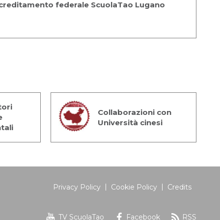
creditamento federale ScuolaTao Lugano
a
ori
Collaborazioni con
e
Università cinesi
tali
Privacy Policy
Cookie Policy
Credits
TV ScuolaTao
Facebook
RSS