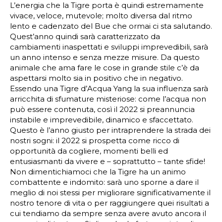
L’energia che la Tigre porta è quindi estremamente
vivace, veloce, mutevole; molto diversa dal ritmo
lento e cadenzato del Bue che ormai ci sta salutando.
Quest’anno quindi sarà caratterizzato da
cambiamenti inaspettati e sviluppi imprevedibili, sarà
un anno intenso e senza mezze misure. Da questo
animale che ama fare le cose in grande stile c’è da
aspettarsi molto sia in positivo che in negativo.
Essendo una Tigre d’Acqua Yang la sua influenza sarà
arricchita di sfumature misteriose: come l’acqua non
può essere contenuta, così il 2022 si preannuncia
instabile e imprevedibile, dinamico e sfaccettato.
Questo è l’anno giusto per intraprendere la strada dei
nostri sogni: il 2022 si prospetta come ricco di
opportunità da cogliere, momenti belli ed
entusiasmanti da vivere e – soprattutto – tante sfide!
Non dimentichiamoci che la Tigre ha un animo
combattente e indomito: sarà uno sporne a dare il
meglio di noi stessi per migliorare significativamente il
nostro tenore di vita o per raggiungere quei risultati a
cui tendiamo da sempre senza avere avuto ancora il