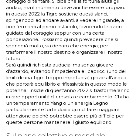
coraggio di tentare. Si dice che la fortuna aiuta gli
audaci, ma il momento deve anche essere propizio:
in questo 2022 la Tigre sostiene questi slanci,
spingendoci ad andare avanti, a vedere in grande, a
non fermarci al primo ostacolo, favorendo le azioni
guidate dal coraggio seppur con una certa
ponderazione. Possiamo quindi prevedere che si
spenderà molto, sia denaro che energia, per
trasformare il nostro destino e organizzare il nostro
futuro.
Sarà quindi richiesta audacia, ma senza giocare
d’azzardo, evitando l’impazienza e i capricci (uno dei
limiti di una Tigre troppo impetuosa) grazie all’acqua
che porterà equilibrio e riflessività: in questo modo le
potenziali insidie di quest’anno 2022 si trasformeranno
in rare opportunità di crescita e cambiamento. Chi ha
un temperamento Yang o un’energia Legno
particolarmente forte dovrà quindi fare maggiore
attenzione poiché potrebbe essere più difficile per
queste persone mantenere il giusto equilibrio.
Sul piano collettivo e mondiale