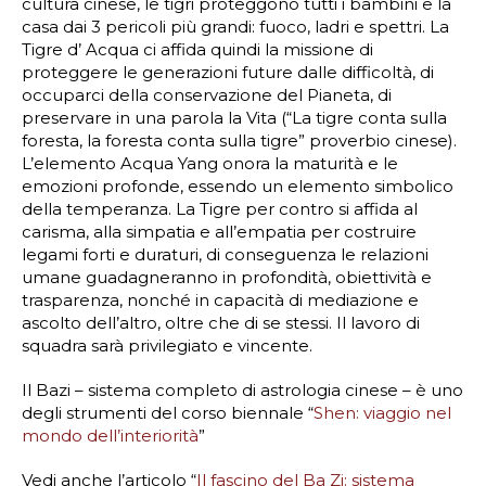
cultura cinese, le tigri proteggono tutti i bambini e la
casa dai 3 pericoli più grandi: fuoco, ladri e spettri. La
Tigre d’ Acqua ci affida quindi la missione di
proteggere le generazioni future dalle difficoltà, di
occuparci della conservazione del Pianeta, di
preservare in una parola la Vita (“La tigre conta sulla
foresta, la foresta conta sulla tigre” proverbio cinese).
L’elemento Acqua Yang onora la maturità e le
emozioni profonde, essendo un elemento simbolico
della temperanza. La Tigre per contro si affida al
carisma, alla simpatia e all’empatia per costruire
legami forti e duraturi, di conseguenza le relazioni
umane guadagneranno in profondità, obiettività e
trasparenza, nonché in capacità di mediazione e
ascolto dell’altro, oltre che di se stessi. Il lavoro di
squadra sarà privilegiato e vincente.
Il Bazi – sistema completo di astrologia cinese – è uno
degli strumenti del corso biennale “
Shen: viaggio nel
mondo dell’interiorità
”
Vedi anche l’articolo “
Il fascino del Ba Zi: sistema