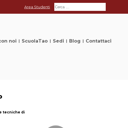
Area Studenti
con noi
ScuolaTao
Sedi
Blog
Contattaci
o
 e tecniche di