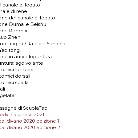
 canale di fegato
nale di rene
one del canale di fegato
ione Dumai e Beishu
ione Renmai
Luo Zhen
con Ling gu/Da bai e San cha
Yao tong
one in auricolopuntura
ntura: ago volante
tomici lombari
omici dorsali
omici spalla
ali
gelata”
assegne di ScuolaTao:
 medicina cinese 2021
al divano 2020 edizione 1
dal divano 2020 edizione 2