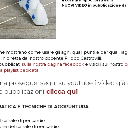
a cura di Filippo Castrovilli
NUOVI VIDEO in pubblicazione d
he mostrano come usare gli aghi, quali punti e per quali ragi
 diretta dal nostro docente Filippo Castrovilli.
pubblicati
sulla nostra pagina facebook
e visibili sul nostro
c
a playlist dedicata.
na prosegue: segui su youtube i video già 
e pubblicazioni
clicca qui
RATICA E TECNICHE DI AGOPUNTURA
 canale di pericardio
one del canale di pericardio