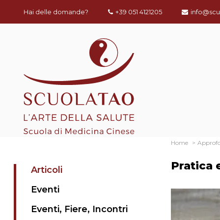
Hai delle domande?
+39 051 4121205
info@scu
Home
Approf
Pratica 
Articoli
Eventi
Eventi, Fiere, Incontri