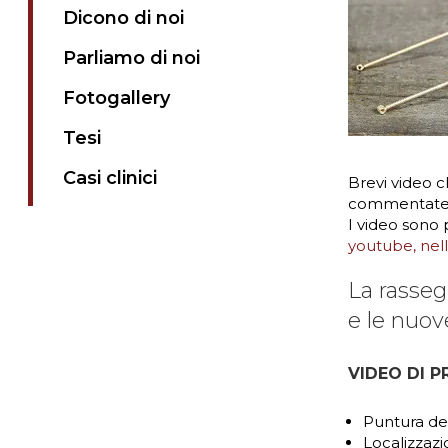
Dicono di noi
Parliamo di noi
Fotogallery
Tesi
Casi clinici
Brevi video c
commentate in
I video sono 
youtube, nell
La rasseg
e le nuov
VIDEO DI P
Puntura del
Localizzazi