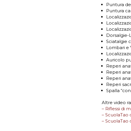
Puntura del
Puntura ca
Localizzazi
Localizzaz
Localizzaz
Dorsalgie-
Sciatalgie 
Lombari e 
Localizzazi
Auricolo pu
Reperi ana
Reperi anat
Reperi anat
Reperi sacr
Spalla “con
Altre video r
– Riflessi di
– ScuolaTao d
– ScuolaTao 