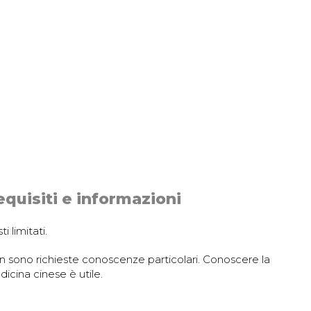
quisiti e informazioni
ti limitati.
 sono richieste conoscenze particolari. Conoscere la
icina cinese è utile.