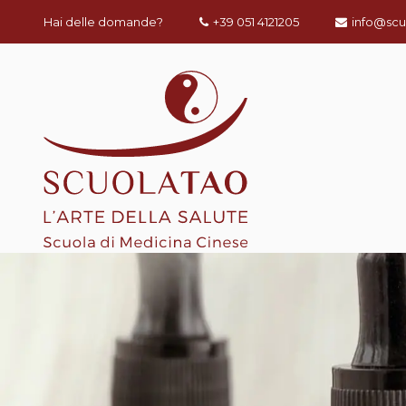
Hai delle domande?
+39 051 4121205
info@scu