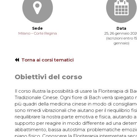
Sede
Data
Milano – Corte Regina
25, 26 gennaio 202
(iscrizioni entro 15
gennaio)
Torna ai corsi tematici
Obiettivi del corso
Il corso illustra la possibilità di usare la Floriterapia di
Tradizionale Cinese. Ogni fiore di Bach verrà spiegato
più quadri della medicina cinese in modo di consigliarne 
sono rimedi vibrazionali che aiutano per il riequilibri
riequilibrare la nostra parte emotiva e fisica, aiutando
supporto per reagire in modo differente ad una determi
abbattimento, bassa autostima: problematiche emozi
piano fisico. Conoscere la Floriterapia interpretata se