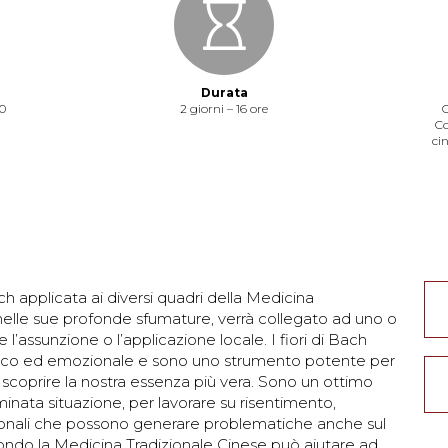
Durata
0
2 giorni – 16 ore
C
Co
cin
 Bach applicata ai diversi quadri della Medicina
 nelle sue profonde sfumature, verrà collegato ad uno o
l’assunzione o l’applicazione locale. I fiori di Bach
o fisico ed emozionale e sono uno strumento potente per
 a scoprire la nostra essenza più vera. Sono un ottimo
nata situazione, per lavorare su risentimento,
onali che possono generare problematiche anche sul
condo la Medicina Tradizionale Cinese può aiutare ad