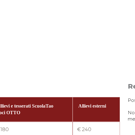
Re
Pos
llievi e tesserati ScuolaTao
Allievi esterni
Non
oci OTTO
med
 180
€ 240